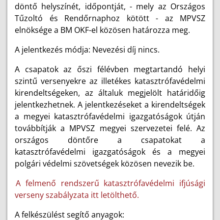
döntő helyszínét, időpontját, - mely az Országos
Tűzoltó és Rendőrnaphoz kötött - az MPVSZ
elnöksége a BM OKF-el közösen határozza meg.
A jelentkezés módja: Nevezési díj nincs.
A csapatok az őszi félévben megtartandó helyi
szintű versenyekre az illetékes katasztrófavédelmi
kirendeltségeken, az általuk megjelölt határidőig
jelentkezhetnek. A jelentkezéseket a kirendeltségek
a megyei katasztrófavédelmi igazgatóságok útján
továbbítják a MPVSZ megyei szervezetei felé. Az
országos döntőre a csapatokat a
katasztrófavédelmi igazgatóságok és a megyei
polgári védelmi szövetségek közösen nevezik be.
A felmenő rendszerű katasztrófavédelmi ifjúsági
verseny szabályzata itt letölthető.
A felkészülést segítő anyagok: