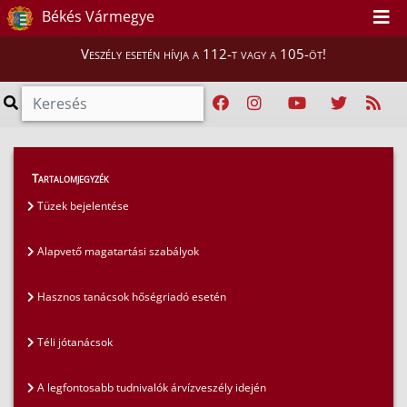
Békés Vármegye
Veszély esetén hívja a 112-t vagy a 105-öt!
Lakosság
>
Lakosságfelkészítés
>
Tartalomjegyzék
Ifjúsági felkészítések, versenyek
Tüzek bejelentése
Alapvető magatartási szabályok
Hasznos tanácsok hőségriadó esetén
Téli jótanácsok
A legfontosabb tudnivalók árvízveszély idején