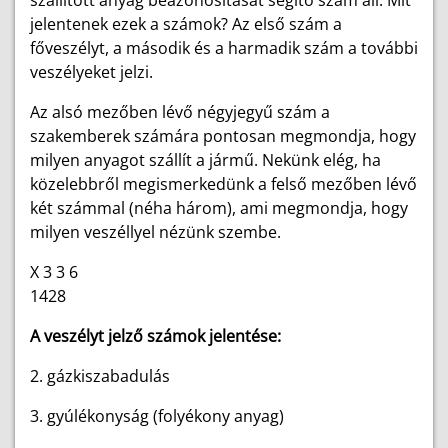
szállított anyag beazonosítását segítő szám áll. Mit
jelentenek ezek a számok? Az első szám a
főveszélyt, a második és a harmadik szám a további
veszélyeket jelzi.
Az alsó mezőben lévő négyjegyű szám a
szakemberek számára pontosan megmondja, hogy
milyen anyagot szállít a jármű. Nekünk elég, ha
közelebbről megismerkedünk a felső mezőben lévő
két számmal (néha három), ami megmondja, hogy
milyen veszéllyel nézünk szembe.
X 3 3 6
1428
A veszélyt jelző számok jelentése:
2. gázkiszabadulás
3. gyúlékonyság (folyékony anyag)