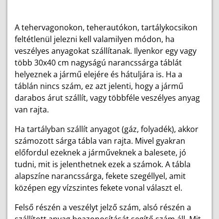
A tehervagonokon, teherautókon, tartálykocsikon
feltétlenül jelezni kell valamilyen módon, ha
veszélyes anyagokat szállítanak. Ilyenkor egy vagy
több 30x40 cm nagyságú narancssárga táblát
helyeznek a jármű elejére és hátuljára is. Ha a
táblán nincs szám, ez azt jelenti, hogy a jármű
darabos árut szállít, vagy többféle veszélyes anyag
van rajta.
Ha tartályban szállít anyagot (gáz, folyadék), akkor
számozott sárga tábla van rajta. Mivel gyakran
előfordul ezeknek a járműveknek a balesete, jó
tudni, mit is jelenthetnek ezek a számok. A tábla
alapszíne narancssárga, fekete szegéllyel, amit
középen egy vízszintes fekete vonal választ el.
Felső részén a veszélyt jelző szám, alsó részén a