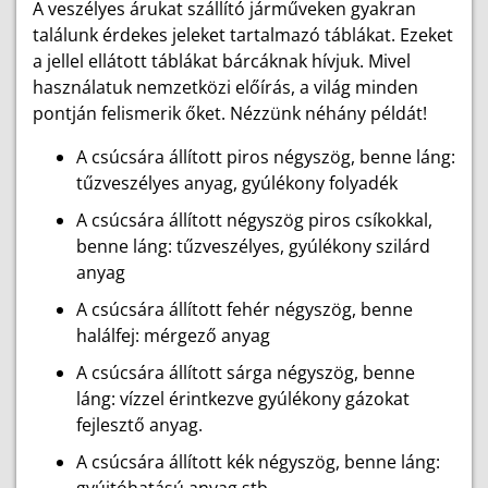
A veszélyes árukat szállító járműveken gyakran
találunk érdekes jeleket tartalmazó táblákat. Ezeket
a jellel ellátott táblákat bárcáknak hívjuk. Mivel
használatuk nemzetközi előírás, a világ minden
pontján felismerik őket. Nézzünk néhány példát!
A csúcsára állított piros négyszög, benne láng:
tűzveszélyes anyag, gyúlékony folyadék
A csúcsára állított négyszög piros csíkokkal,
benne láng: tűzveszélyes, gyúlékony szilárd
anyag
A csúcsára állított fehér négyszög, benne
halálfej: mérgező anyag
A csúcsára állított sárga négyszög, benne
láng: vízzel érintkezve gyúlékony gázokat
fejlesztő anyag.
A csúcsára állított kék négyszög, benne láng: