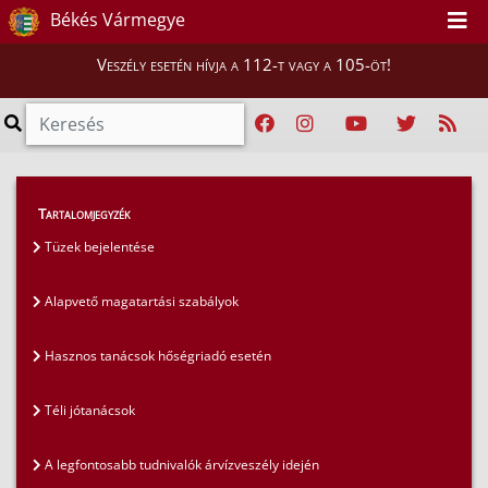
Békés Vármegye
Veszély esetén hívja a 112-t vagy a 105-öt!
Lakosság
>
Lakosságfelkészítés
>
Tartalomjegyzék
Veszélyes anyagok azonosítása
Tüzek bejelentése
Alapvető magatartási szabályok
Hasznos tanácsok hőségriadó esetén
Téli jótanácsok
A legfontosabb tudnivalók árvízveszély idején