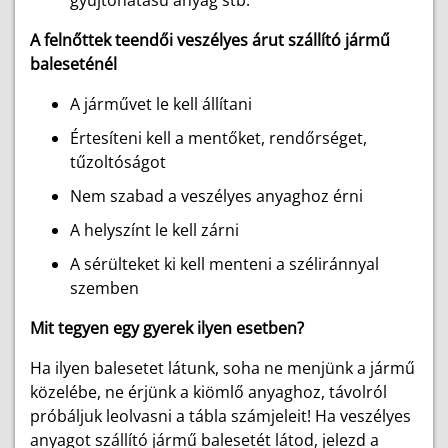
gyújtóhatású anyag stb.
A felnőttek teendői veszélyes árut szállító jármű
baleseténél
A járművet le kell állítani
Értesíteni kell a mentőket, rendőrséget,
tűzoltóságot
Nem szabad a veszélyes anyaghoz érni
A helyszínt le kell zárni
A sérülteket ki kell menteni a széliránnyal
szemben
Mit tegyen egy gyerek ilyen esetben?
Ha ilyen balesetet látunk, soha ne menjünk a jármű
közelébe, ne érjünk a kiömlő anyaghoz, távolról
próbáljuk leolvasni a tábla számjeleit! Ha veszélyes
anyagot szállító jármű balesetét látod, jelezd a