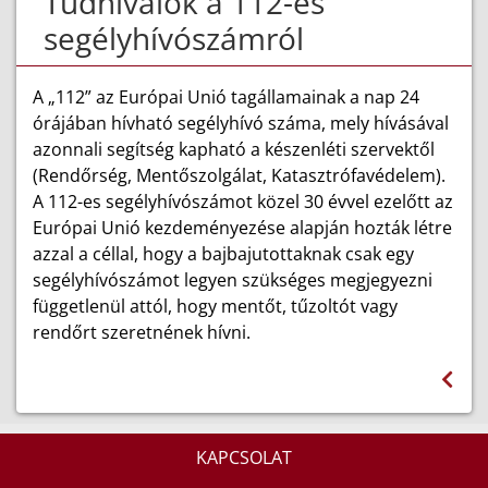
Tudnivalók a 112-es
segélyhívószámról
A „112” az Európai Unió tagállamainak a nap 24
órájában hívható segélyhívó száma, mely hívásával
azonnali segítség kapható a készenléti szervektől
(Rendőrség, Mentőszolgálat, Katasztrófavédelem).
A 112-es segélyhívószámot közel 30 évvel ezelőtt az
Európai Unió kezdeményezése alapján hozták létre
azzal a céllal, hogy a bajbajutottaknak csak egy
segélyhívószámot legyen szükséges megjegyezni
függetlenül attól, hogy mentőt, tűzoltót vagy
rendőrt szeretnének hívni.
KAPCSOLAT