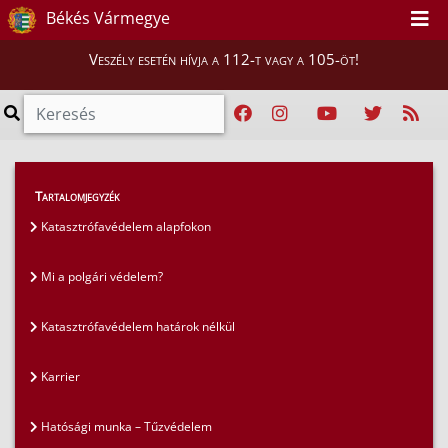
Békés Vármegye
Veszély esetén hívja a 112-t vagy a 105-öt!
GYIK
>
Gyakran ismételt kérdések
>
Tartalomjegyzék
Tudnivalók a 112-es segélyhívószámról
Katasztrófavédelem alapfokon
Mi a polgári védelem?
Katasztrófavédelem határok nélkül
Karrier
Hatósági munka – Tűzvédelem