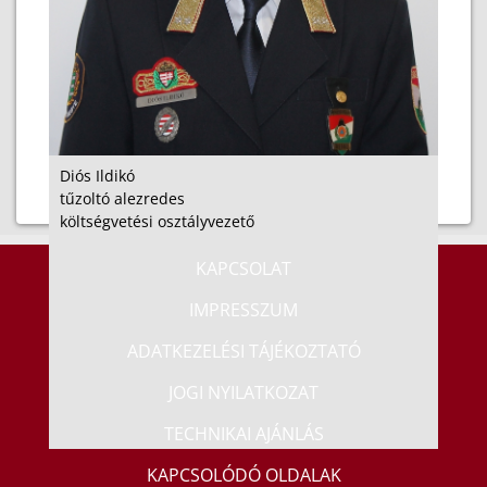
Diós Ildikó
tűzoltó alezredes
költségvetési osztályvezető
KAPCSOLAT
IMPRESSZUM
ADATKEZELÉSI TÁJÉKOZTATÓ
JOGI NYILATKOZAT
TECHNIKAI AJÁNLÁS
KAPCSOLÓDÓ OLDALAK