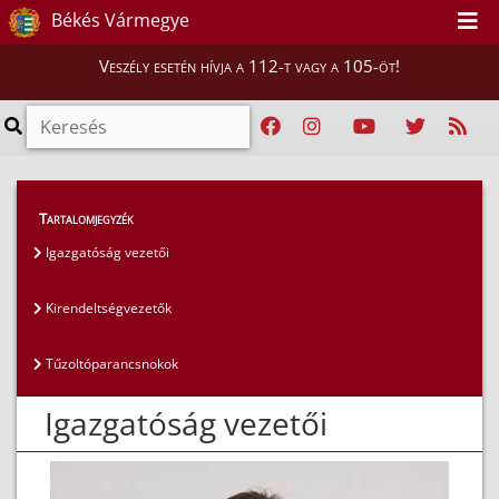
Békés Vármegye
Veszély esetén hívja a 112-t vagy a 105-öt!
Magunkról
>
Az igazgatóság vezetői
>
Tartalomjegyzék
Igazgatóság vezetői
Igazgatóság vezetői
Kirendeltségvezetők
Tűzoltóparancsnokok
Igazgatóság vezetői