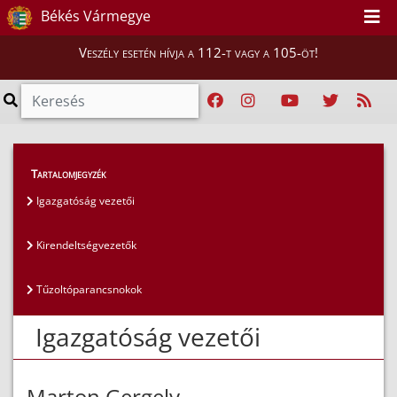
Békés Vármegye
Veszély esetén hívja a 112-t vagy a 105-öt!
Magunkról
>
Az igazgatóság vezetői
>
Tartalomjegyzék
Igazgatóság vezetői
Igazgatóság vezetői
Kirendeltségvezetők
Tűzoltóparancsnokok
Igazgatóság vezetői
Marton Gergely