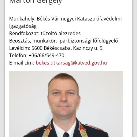
Munkahely: Békés Vármegyei Katasztrófavédelmi
Igazgatóság
Rendfokozat: tűzoltó alezredes
Beosztás, munkakör: iparbiztonsági főfelügyelő
Levélcím: 5600 Békéscsaba, Kazinczy u. 9.
Telefon: +36/66/549-470
E-mail cím:
bekes.titkarsag@katved.gov.hu