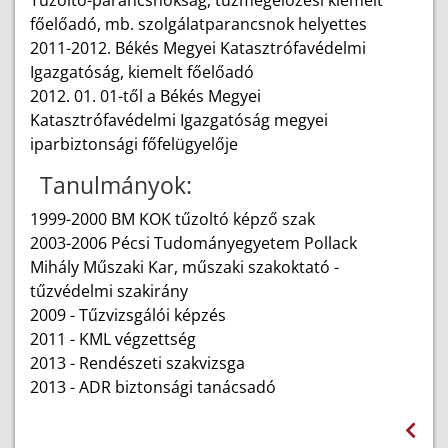
Tűzoltó-parancsnokság, tűzmegelőzési kiemelt
főelőadó, mb. szolgálatparancsnok helyettes
2011-2012. Békés Megyei Katasztrófavédelmi
Igazgatóság, kiemelt főelőadó
2012. 01. 01-től a Békés Megyei
Katasztrófavédelmi Igazgatóság megyei
iparbiztonsági főfelügyelője
Tanulmányok:
1999-2000 BM KOK tűzoltó képző szak
2003-2006 Pécsi Tudományegyetem Pollack
Mihály Műszaki Kar, műszaki szakoktató -
tűzvédelmi szakirány
2009 - Tűzvizsgálói képzés
2011 - KML végzettség
2013 - Rendészeti szakvizsga
2013 - ADR biztonsági tanácsadó