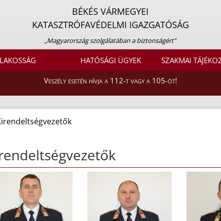
BÉKÉS VÁRMEGYEI
KATASZTRÓFAVÉDELMI IGAZGATÓSÁG
„Magyarország szolgálatában a biztonságért”
LAKOSSÁG
HATÓSÁGI ÜGYEK
SZAKMAI TÁJÉKO
Veszély esetén hívja a 112-t vagy a 105-öt!
Kirendeltségvezetők
rendeltségvezetők