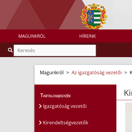
MAGUNKRÓL
HÍREINK
Magunkról
>
Az igazgatóság vezetői
>
Ki
Tartalomjegyzék
Igazgatóság vezetői
Kirendeltségvezetők