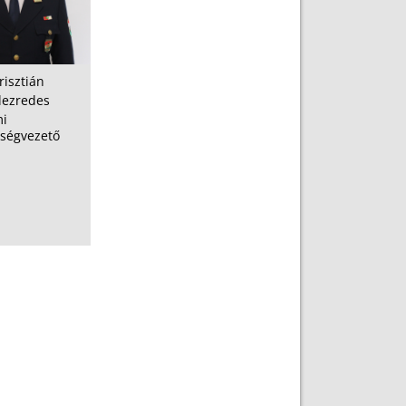
risztián
alezredes
mi
tségvezető