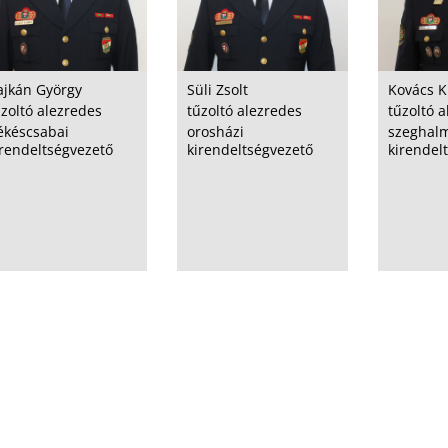
ajkán György
Süli Zsolt
Kovács K
űzoltó alezredes
tűzoltó alezredes
tűzoltó 
ékéscsabai
orosházi
szeghal
irendeltségvezető
kirendeltségvezető
kirendel