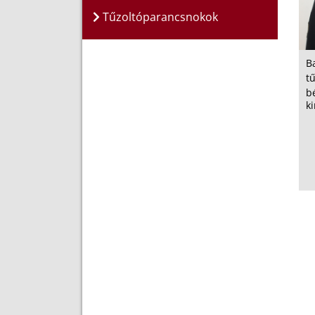
Tűzoltóparancsnokok
B
t
b
k