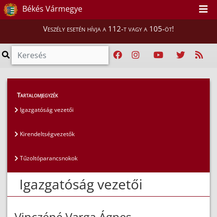
Békés Vármegye
Veszély esetén hívja a 112-t vagy a 105-öt!
Magunkról
>
Az igazgatóság vezetői
>
Tartalomjegyzék
Igazgatóság vezetői
Igazgatóság vezetői
Kirendeltségvezetők
Tűzoltóparancsnokok
Igazgatóság vezetői
Vinczéné Varga Ágnes