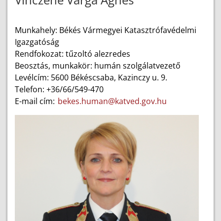
Munkahely: Békés Vármegyei Katasztrófavédelmi
Igazgatóság
Rendfokozat: tűzoltó alezredes
Beosztás, munkakör: humán szolgálatvezető
Levélcím: 5600 Békéscsaba, Kazinczy u. 9.
Telefon: +36/66/549-470
E-mail cím:
bekes.human@katved.gov.hu