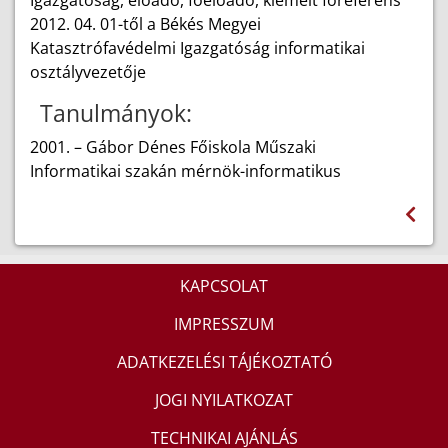
Igazgatóság, előadó, főelőadó, kiemelt főreferens
2012. 04. 01-től a Békés Megyei
Katasztrófavédelmi Igazgatóság informatikai
osztályvezetője
Tanulmányok:
2001. – Gábor Dénes Főiskola Műszaki
Informatikai szakán mérnök-informatikus
KAPCSOLAT
IMPRESSZUM
ADATKEZELÉSI TÁJÉKOZTATÓ
JOGI NYILATKOZAT
TECHNIKAI AJÁNLÁS