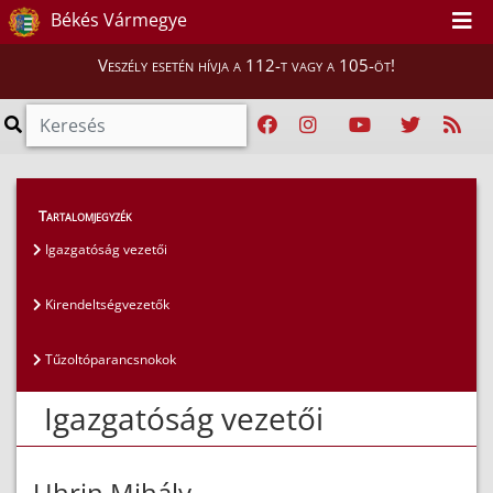
Békés Vármegye
Veszély esetén hívja a 112-t vagy a 105-öt!
Magunkról
>
Az igazgatóság vezetői
>
Tartalomjegyzék
Igazgatóság vezetői
Igazgatóság vezetői
Kirendeltségvezetők
Tűzoltóparancsnokok
Igazgatóság vezetői
Uhrin Mihály