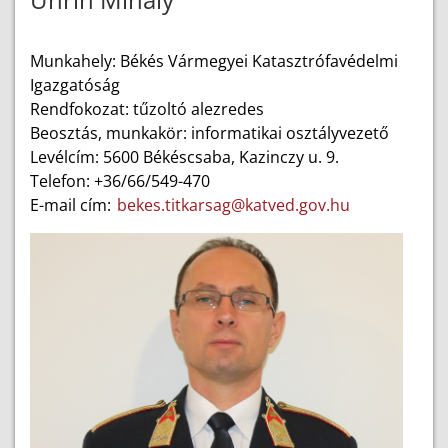
Munkahely: Békés Vármegyei Katasztrófavédelmi
Igazgatóság
Rendfokozat: tűzoltó alezredes
Beosztás, munkakör: informatikai osztályvezető
Levélcím: 5600 Békéscsaba, Kazinczy u. 9.
Telefon: +36/66/549-470
E-mail cím:
bekes.titkarsag@katved.gov.hu