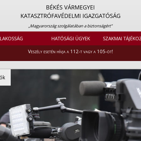
BÉKÉS VÁRMEGYEI
KATASZTRÓFAVÉDELMI IGAZGATÓSÁG
„Magyarország szolgálatában a biztonságért”
LAKOSSÁG
HATÓSÁGI ÜGYEK
SZAKMAI TÁJÉKO
Veszély esetén hívja a 112-t vagy a 105-öt!
ók