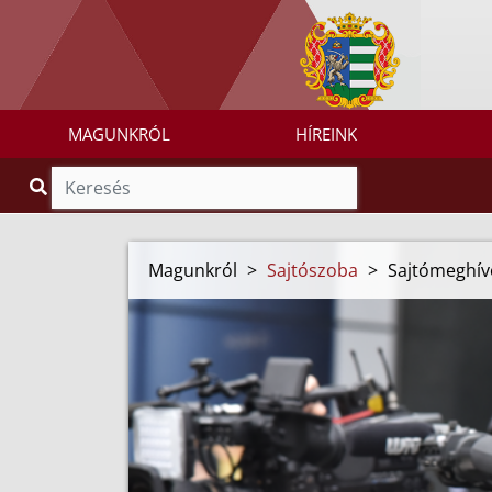
MAGUNKRÓL
HÍREINK
Magunkról
>
Sajtószoba
>
Sajtómeghív