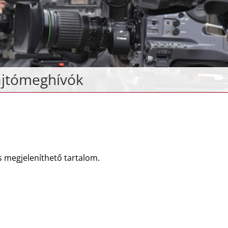
ajtómeghívók
s megjeleníthető tartalom.