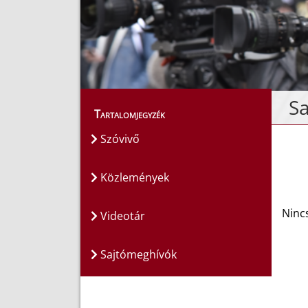
S
Tartalomjegyzék
Szóvivő
Közlemények
Ninc
Videotár
Sajtómeghívók