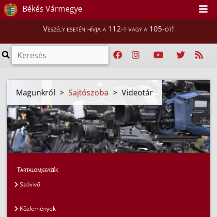
Békés Vármegye
Veszély esetén hívja a 112-t vagy a 105-öt!
Magunkról
>
Sajtószoba
>
Videotár
Tartalomjegyzék
Szóvivő
Közlemények