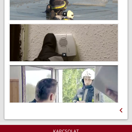
Konyhatüzek megelőzése
2018-04-26
Jégen tartózkodás veszélyei
2015-10-27
A szén-monoxid ölhet - előzzük meg a
mérgezéseket
2015-02-18
KAPCSOLAT