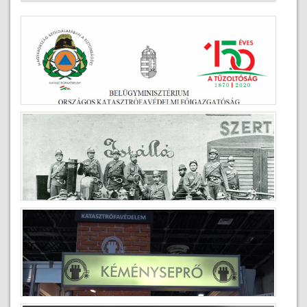
Köszöntő a Tűzoltónap alkalmából
2020-05-04
150 éves a tűzoltóság