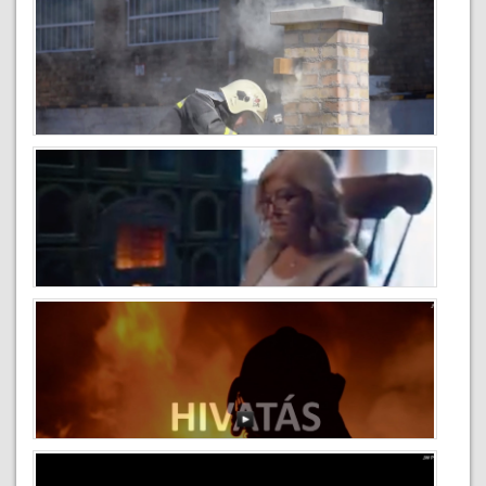
2020-02-04
Construma 2017
2019-09-11
Mit tegyek kéménytűz esetén
2019-02-14
Kéményseprés kampányfilm
2019-02-11