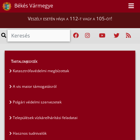
Békés Vármegye
Veszély esetén hívja a 112-t vagy a 105-öt!
Szakmai tájékoztatók
>
Tartalomjegyzék
Polgári védelemi szakterület
>
Katasztrófavédelmi megbízottak
Polgári védelmi szervezetek
A vis maior támogatásról
Polgári védelmi szervezetek
Települések vízkárelhárítási feladatai
Hasznos tudnivalók