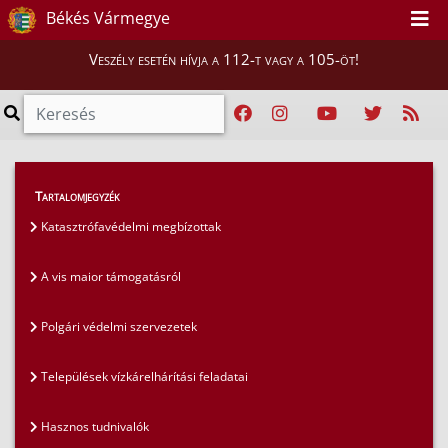
Békés Vármegye
Veszély esetén hívja a 112-t vagy a 105-öt!
Szakmai tájékoztatók
>
Tartalomjegyzék
Polgári védelemi szakterület
>
Katasztrófavédelmi megbízottak
Katasztrófavédelmi megbízottak
A vis maior támogatásról
Polgári védelmi szervezetek
Települések vízkárelhárítási feladatai
Hasznos tudnivalók