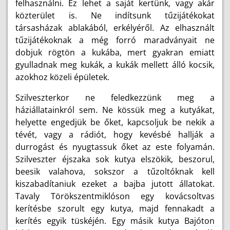
felhasználni. Ez lehet a saját kertünk, vagy akár
közterület is. Ne indítsunk tűzijátékokat
társasházak ablakából, erkélyéről. Az elhasznált
tűzijátékoknak a még forró maradványait ne
dobjuk rögtön a kukába, mert gyakran emiatt
gyulladnak meg kukák, a kukák mellett álló kocsik,
azokhoz közeli épületek.
Szilveszterkor ne feledkezzünk meg a
háziállatainkról sem. Ne kössük meg a kutyákat,
helyette engedjük be őket, kapcsoljuk be nekik a
tévét, vagy a rádiót, hogy kevésbé hallják a
durrogást és nyugtassuk őket az este folyamán.
Szilveszter éjszaka sok kutya elszökik, beszorul,
beesik valahova, sokszor a tűzoltóknak kell
kiszabadítaniuk ezeket a bajba jutott állatokat.
Tavaly Törökszentmiklóson egy kovácsoltvas
kerítésbe szorult egy kutya, majd fennakadt a
kerítés egyik tüskéjén. Egy másik kutya Bajóton