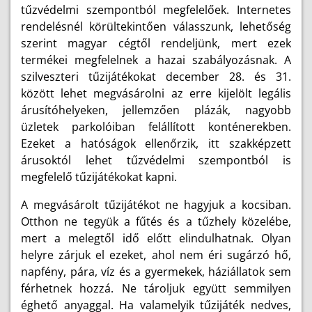
tűzvédelmi szempontból megfelelőek. Internetes
rendelésnél körültekintően válasszunk, lehetőség
szerint magyar cégtől rendeljünk, mert ezek
termékei megfelelnek a hazai szabályozásnak. A
szilveszteri tűzijátékokat december 28. és 31.
között lehet megvásárolni az erre kijelölt legális
árusítóhelyeken, jellemzően plázák, nagyobb
üzletek parkolóiban felállított konténerekben.
Ezeket a hatóságok ellenőrzik, itt szakképzett
árusoktól lehet tűzvédelmi szempontból is
megfelelő tűzijátékokat kapni.
A megvásárolt tűzijátékot ne hagyjuk a kocsiban.
Otthon ne tegyük a fűtés és a tűzhely közelébe,
mert a melegtől idő előtt elindulhatnak. Olyan
helyre zárjuk el ezeket, ahol nem éri sugárzó hő,
napfény, pára, víz és a gyermekek, háziállatok sem
férhetnek hozzá. Ne tároljuk együtt semmilyen
éghető anyaggal. Ha valamelyik tűzijáték nedves,