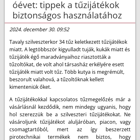
óévet: tippek a tűzijátékok
biztonságos használatához
2024. december 30. 09:52
Tavaly szilveszterkor 34 tűz keletkezett tűzijátékok
miatt. A legtöbbször kigyulladt tuják, kukák miatt és
tűzijáték égő maradványaihoz riasztották a
tűzoltókat, de volt ahol társasház erkélyére esett
tűzijáték miatt volt tűz. Több kutya is megrémült,
beszorult valahová, a tűzoltóknak kellett
kimenteniük őket.
A tűzijátékokkal kapcsolatos tűzmegelőzés már a
vásárlásnál kezdődik, nem mindegy ugyanis, hogy
hol szerezzük be a szilveszteri tűzijátékokat. Ne
vásároljunk tűzijátékot aluljáróban, piacon, vagy
csomagtartóból, mert az így beszerzett
pirotechnikai termékek nem biztos, hogy