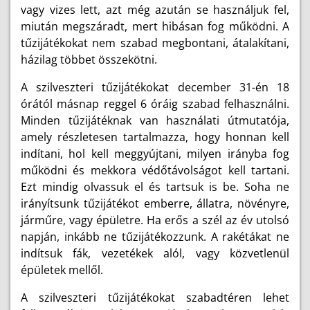
vagy vizes lett, azt még azután se használjuk fel,
miután megszáradt, mert hibásan fog működni. A
tűzijátékokat nem szabad megbontani, átalakítani,
házilag többet összekötni.
A szilveszteri tűzijátékokat december 31-én 18
órától másnap reggel 6 óráig szabad felhasználni.
Minden tűzijátéknak van használati útmutatója,
amely részletesen tartalmazza, hogy honnan kell
indítani, hol kell meggyújtani, milyen irányba fog
működni és mekkora védőtávolságot kell tartani.
Ezt mindig olvassuk el és tartsuk is be. Soha ne
irányítsunk tűzijátékot emberre, állatra, növényre,
járműre, vagy épületre. Ha erős a szél az év utolsó
napján, inkább ne tűzijátékozzunk. A rakétákat ne
indítsuk fák, vezetékek alól, vagy közvetlenül
épületek mellől.
A szilveszteri tűzijátékokat szabadtéren lehet