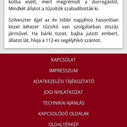
kútba esett, mert megrémült a durrogástól.
Mindkét állatot a tűzoltók szabadították ki.
Szilveszter éjjel az év többi napjához hasonlóan
közel kétezer tűzoltó van szolgálatban ötszáz
járművel. Ha bárki tüzet, bajba jutott embert,
állatot lát, hívja a 112-es segélyhívó számot.
KAPCSOLAT
IMPRESSZUM
ADATKEZELÉSI TÁJÉKOZTATÓ
JOGI NYILATKOZAT
TECHNIKAI AJÁNLÁS
KAPCSOLÓDÓ OLDALAK
OLDALTÉRKÉP