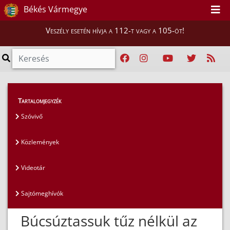
Békés Vármegye
Veszély esetén hívja a 112-t vagy a 105-öt!
Magunkról
>
Sajtószoba
>
Közlemények
Tartalomjegyzék
Szóvivő
Közlemények
Videotár
Sajtómeghívók
Búcsúztassuk tűz nélkül az