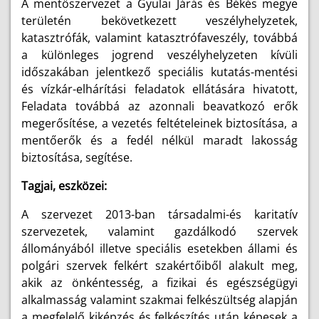
A mentőszervezet a Gyulai Járás és Békés megye
területén bekövetkezett veszélyhelyzetek,
katasztrófák, valamint katasztrófaveszély, továbbá
a különleges jogrend veszélyhelyzeten kívüli
időszakában jelentkező speciális kutatás-mentési
és vízkár-elhárítási feladatok ellátására hivatott,
Feladata továbbá az azonnali beavatkozó erők
megerősítése, a vezetés feltételeinek biztosítása, a
mentőerők és a fedél nélkül maradt lakosság
biztosítása, segítése.
Tagjai, eszközei:
A szervezet 2013-ban társadalmi-és karitatív
szervezetek, valamint gazdálkodó szervek
állományából illetve speciális esetekben állami és
polgári szervek felkért szakértőiből alakult meg,
akik az önkéntesség, a fizikai és egészségügyi
alkalmasság valamint szakmai felkészültség alapján
a megfelelő kiképzés és felkészítés után képesek a