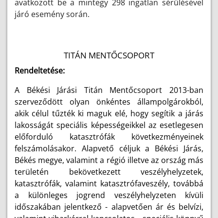
avatkozott be a mintegy 298 ingatlan sérülésével
járó esemény során.
TITÁN MENTŐCSOPORT
Rendeltetése:
A Békési Járási Titán Mentőcsoport 2013-ban
szerveződött olyan önkéntes állampolgárokból,
akik célul tűzték ki maguk elé, hogy segítik a járás
lakosságát speciális képességeikkel az esetlegesen
előforduló katasztrófák következményeinek
felszámolásakor. Alapvető céljuk a Békési Járás,
Békés megye, valamint a régió illetve az ország más
területén bekövetkezett veszélyhelyzetek,
katasztrófák, valamint katasztrófaveszély, továbbá
a különleges jogrend veszélyhelyzeten kívüli
időszakában jelentkező - alapvetően ár és belvízi,