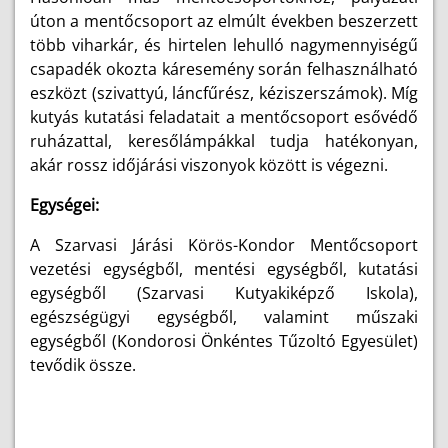
úton a mentőcsoport az elmúlt években beszerzett
több viharkár, és hirtelen lehulló nagymennyiségű
csapadék okozta káresemény során felhasználható
eszközt (szivattyú, láncfűrész, kéziszerszámok). Míg
kutyás kutatási feladatait a mentőcsoport esővédő
ruházattal, keresőlámpákkal tudja hatékonyan,
akár rossz időjárási viszonyok között is végezni.
Egységei:
A Szarvasi Járási Körös-Kondor Mentőcsoport
vezetési egységből, mentési egységből, kutatási
egységből (Szarvasi Kutyakiképző Iskola),
egészségügyi egységből, valamint műszaki
egységből (Kondorosi Önkéntes Tűzoltó Egyesület)
tevődik össze.