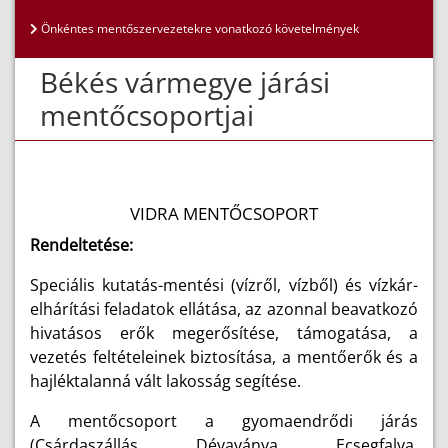
Önkéntes mentőszervezetekre vonatkozó követelmények
Békés vármegye járási
mentőcsoportjai
VIDRA MENTŐCSOPORT
Rendeltetése:
Speciális kutatás-mentési (vízről, vízből) és vízkár-
elhárítási feladatok ellátása, az azonnal beavatkozó
hivatásos erők megerősítése, támogatása, a
vezetés feltételeinek biztosítása, a mentőerők és a
hajléktalanná vált lakosság segítése.
A mentőcsoport a gyomaendrődi járás
(Csárdaszállás, Dévaványa, Ecsegfalva,