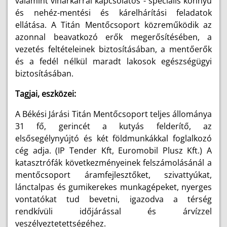
valamint viharkárral kapcsolatos - speciális könnyű
és nehéz-mentési és kárelhárítási feladatok
ellátása. A Titán Mentőcsoport közreműködik az
azonnal beavatkozó erők megerősítésében, a
vezetés feltételeinek biztosításában, a mentőerők
és a fedél nélkül maradt lakosok egészségügyi
biztosításában.
Tagjai, eszközei:
A Békési Járási Titán Mentőcsoport teljes állománya
31 fő, gerincét a kutyás felderítő, az
elsősegélynyújtó és két földmunkákkal foglalkozó
cég adja. (IP Tender Kft, Euromobil Plusz Kft.) A
katasztrófák következményeinek felszámolásánál a
mentőcsoport áramfejlesztőket, szivattyúkat,
lánctalpas és gumikerekes munkagépeket, nyerges
vontatókat tud bevetni, igazodva a térség
rendkívüli időjárással és árvízzel
veszélyeztetettségéhez.