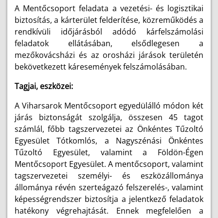
A Mentőcsoport feladata a vezetési- és logisztikai
biztosítás, a kárterület felderítése, közreműködés a
rendkívüli időjárásból adódó kárfelszámolási
feladatok ellátásában, elsődlegesen a
mezőkovácsházi és az orosházi járások területén
bekövetkezett káresemények felszámolásában.
Tagjai, eszközei:
A Viharsarok Mentőcsoport egyedülálló módon két
járás biztonságát szolgálja, összesen 45 tagot
számlál, főbb tagszervezetei az Önkéntes Tűzoltó
Egyesület Tótkomlós, a Nagyszénási Önkéntes
Tűzoltó Egyesület, valamint a Földön-Égen
Mentőcsoport Egyesület. A mentőcsoport, valamint
tagszervezetei személyi- és eszközállománya
állománya révén szerteágazó felszerelés-, valamint
képességrendszer biztosítja a jelentkező feladatok
hatékony végrehajtását. Ennek megfelelően a