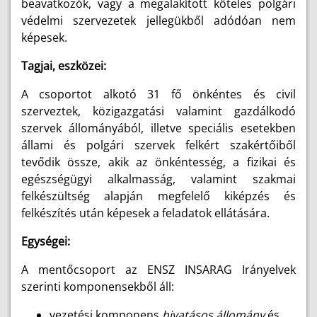
beavatkozók, vagy a megalakított köteles polgári
védelmi szervezetek jellegükből adódóan nem
képesek.
Tagjai, eszközei:
A csoportot alkotó 31 fő önkéntes és civil
szerveztek, közigazgatási valamint gazdálkodó
szervek állományából, illetve speciális esetekben
állami és polgári szervek felkért szakértőiből
tevődik össze, akik az önkéntesség, a fizikai és
egészségügyi alkalmasság, valamint szakmai
felkészültség alapján megfelelő kiképzés és
felkészítés után képesek a feladatok ellátására.
Egységei:
A mentőcsoport az ENSZ INSARAG Irányelvek
szerinti komponensekből áll:
vezetési komponens
hivatásos állomány
és