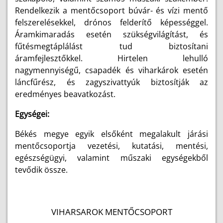
Rendelkezik a mentőcsoport búvár- és vízi mentő
felszerelésekkel, drónos felderítő képességgel.
Áramkimaradás esetén szükségvilágítást, és
fűtésmegtáplálást tud biztosítani
áramfejlesztőkkel. Hirtelen lehulló
nagymennyiségű, csapadék és viharkárok esetén
láncfűrész, és zagyszivattyúk biztosítják az
eredményes beavatkozást.
Egységei:
Békés megye egyik elsőként megalakult járási
mentőcsoportja vezetési, kutatási, mentési,
egészségügyi, valamint műszaki egységekből
tevődik össze.
VIHARSAROK MENTŐCSOPORT