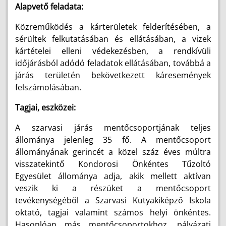
Alapvető feladata:
Közreműködés a kárterületek felderítésében, a
sérültek felkutatásában és ellátásában, a vizek
kártételei elleni védekezésben, a rendkívüli
időjárásból adódó feladatok ellátásában, továbbá a
járás területén bekövetkezett káresemények
felszámolásában.
Tagjai, eszközei:
A szarvasi járás mentőcsoportjának teljes
állománya jelenleg 35 fő. A mentőcsoport
állományának gerincét a közel száz éves múltra
visszatekintő Kondorosi Önkéntes Tűzoltó
Egyesület állománya adja, akik mellett aktívan
veszik ki a részüket a mentőcsoport
tevékenységéből a Szarvasi Kutyakiképző Iskola
oktató, tagjai valamint számos helyi önkéntes.
Hasonlóan más mentőcsoportokhoz, pályázati