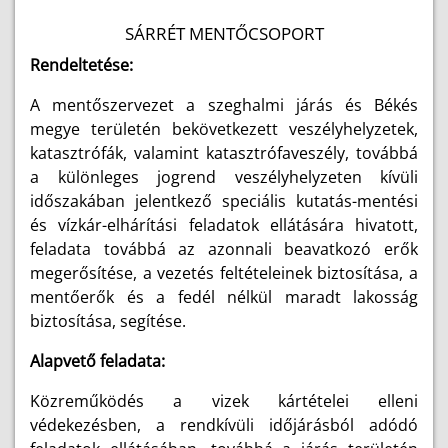
SÁRRÉT MENTŐCSOPORT
Rendeltetése:
A mentőszervezet a szeghalmi járás és Békés
megye területén bekövetkezett veszélyhelyzetek,
katasztrófák, valamint katasztrófaveszély, továbbá
a különleges jogrend veszélyhelyzeten kívüli
időszakában jelentkező speciális kutatás-mentési
és vízkár-elhárítási feladatok ellátására hivatott,
feladata továbbá az azonnali beavatkozó erők
megerősítése, a vezetés feltételeinek biztosítása, a
mentőerők és a fedél nélkül maradt lakosság
biztosítása, segítése.
Alapvető feladata:
Közreműködés a vizek kártételei elleni
védekezésben, a rendkívüli időjárásból adódó