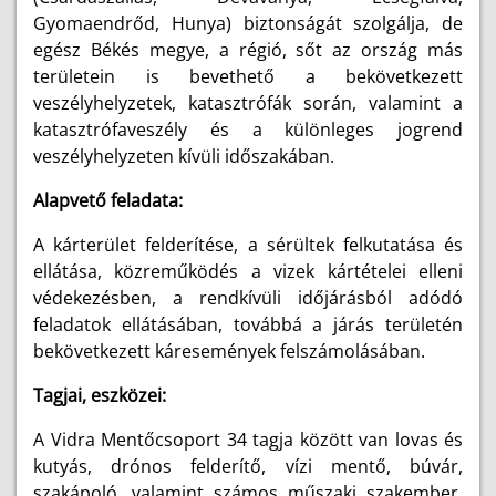
Gyomaendrőd, Hunya) biztonságát szolgálja, de
egész Békés megye, a régió, sőt az ország más
területein is bevethető a bekövetkezett
veszélyhelyzetek, katasztrófák során, valamint a
katasztrófaveszély és a különleges jogrend
veszélyhelyzeten kívüli időszakában.
Alapvető feladata:
A kárterület felderítése, a sérültek felkutatása és
ellátása, közreműködés a vizek kártételei elleni
védekezésben, a rendkívüli időjárásból adódó
feladatok ellátásában, továbbá a járás területén
bekövetkezett káresemények felszámolásában.
Tagjai, eszközei:
A Vidra Mentőcsoport 34 tagja között van lovas és
kutyás, drónos felderítő, vízi mentő, búvár,
szakápoló, valamint számos műszaki szakember.