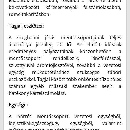
feladatok ellátásában, továbbá a járás területén
bekövetkezett káresemények felszámolásában,
romeltakarításban.
Tagjai, eszközei:
A szeghalmi járás mentőcsoportjának teljes
állománya jelenleg 20 fő. Az elmúlt időszak
eredményes pályázatainak köszönhetően a
mentőcsoport rendelkezik, láncfűrésszel,
szivattyúval áramfejlesztővel, továbbá a vezetési
egység működtetéséhez szükséges tábori
eszközökkel. Tagjai között több önkéntes tűzoltó és
számos egyéb műszaki szakember segíti a
hatékony kárfelszámolást.
Egységei:
A Sárrét Mentőcsoport vezetési egységből,
logisztikai-egészségügyi egységből, valamint