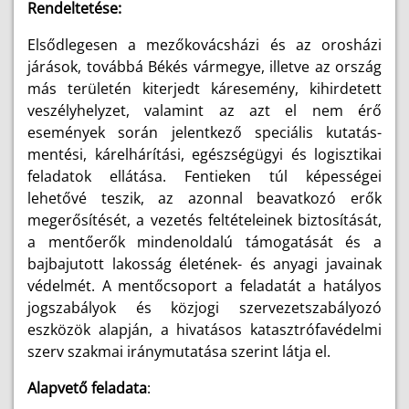
Rendeltetése:
Elsődlegesen a mezőkovácsházi és az orosházi
járások, továbbá Békés vármegye, illetve az ország
más területén kiterjedt káresemény, kihirdetett
veszélyhelyzet, valamint az azt el nem érő
események során jelentkező speciális kutatás-
mentési, kárelhárítási, egészségügyi és logisztikai
feladatok ellátása. Fentieken túl képességei
lehetővé teszik, az azonnal beavatkozó erők
megerősítését, a vezetés feltételeinek biztosítását,
a mentőerők mindenoldalú támogatását és a
bajbajutott lakosság életének- és anyagi javainak
védelmét. A mentőcsoport a feladatát a hatályos
jogszabályok és közjogi szervezetszabályozó
eszközök alapján, a hivatásos katasztrófavédelmi
szerv szakmai iránymutatása szerint látja el.
Alapvető feladata
: