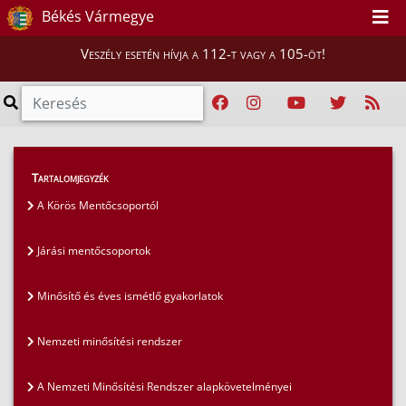
Békés Vármegye
Veszély esetén hívja a 112-t vagy a 105-öt!
Magunkról
>
Mentőcsoportok
>
Tartalomjegyzék
Járási mentőcsoportok
A Körös Mentőcsoportól
Járási mentőcsoportok
Minősítő és éves ismétlő gyakorlatok
Nemzeti minősítési rendszer
A Nemzeti Minősítési Rendszer alapkövetelményei