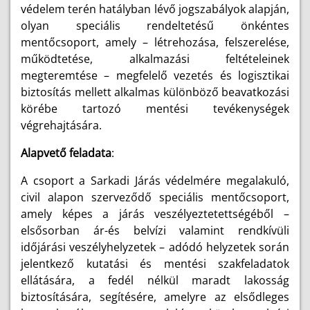
védelem terén hatályban lévő jogszabályok alapján,
olyan speciális rendeltetésű önkéntes
mentőcsoport, amely – létrehozása, felszerelése,
működtetése, alkalmazási feltételeinek
megteremtése – megfelelő vezetés és logisztikai
biztosítás mellett alkalmas különböző beavatkozási
körébe tartozó mentési tevékenységek
végrehajtására.
Alapvető feladata
:
A csoport a Sarkadi Járás védelmére megalakuló,
civil alapon szerveződő speciális mentőcsoport,
amely képes a járás veszélyeztetettségéből –
elsősorban ár-és belvízi valamint rendkívüli
időjárási veszélyhelyzetek – adódó helyzetek során
jelentkező kutatási és mentési szakfeladatok
ellátására, a fedél nélkül maradt lakosság
biztosítására, segítésére, amelyre az elsődleges