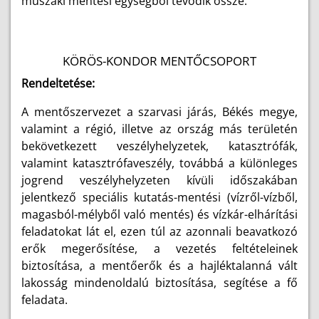
műszaki mentési egységből tevődik össze.
KÖRÖS-KONDOR MENTŐCSOPORT
Rendeltetése:
A mentőszervezet a szarvasi járás, Békés megye,
valamint a régió, illetve az ország más területén
bekövetkezett veszélyhelyzetek, katasztrófák,
valamint katasztrófaveszély, továbbá a különleges
jogrend veszélyhelyzeten kívüli időszakában
jelentkező speciális kutatás-mentési (vízről-vízből,
magasból-mélyből való mentés) és vízkár-elhárítási
feladatokat lát el, ezen túl az azonnali beavatkozó
erők megerősítése, a vezetés feltételeinek
biztosítása, a mentőerők és a hajléktalanná vált
lakosság mindenoldalú biztosítása, segítése a fő
feladata.