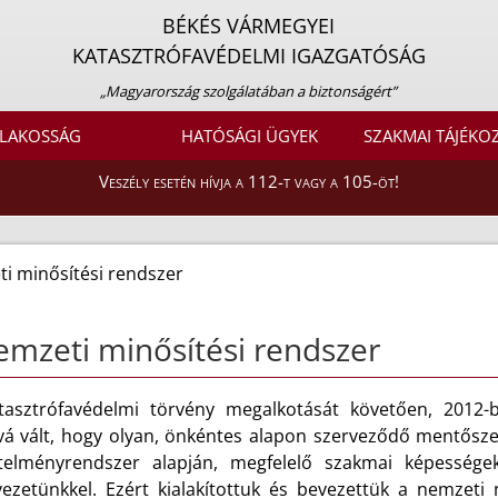
BÉKÉS VÁRMEGYEI
KATASZTRÓFAVÉDELMI IGAZGATÓSÁG
„Magyarország szolgálatában a biztonságért”
LAKOSSÁG
HATÓSÁGI ÜGYEK
SZAKMAI TÁJÉKO
Veszély esetén hívja a 112-t vagy a 105-öt!
i minősítési rendszer
mzeti minősítési rendszer
tasztrófavédelmi törvény megalkotását követően, 2012-
ává vált, hogy olyan, önkéntes alapon szerveződő mentősze
telményrendszer alapján, megfelelő szakmai képessége
vezetünkkel. Ezért kialakítottuk és bevezettük a nemzeti