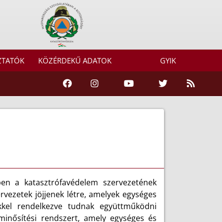
ZTATÓK
KÖZÉRDEKŰ ADATOK
GYIK
ben a katasztrófavédelem szervezetének
rvezetek jöjjenek létre, amelyek egységes
kkel rendelkezve tudnak együttműködni
 minősítési rendszert, amely egységes és