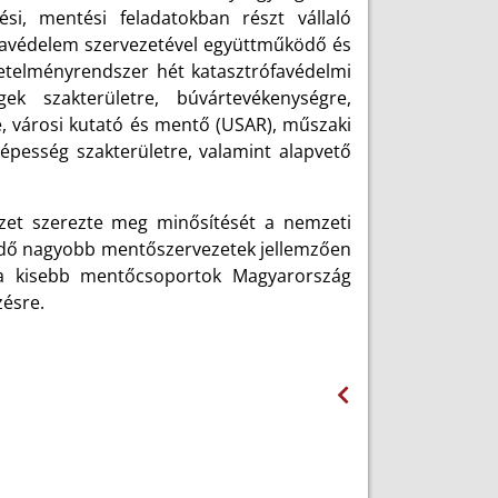
i, mentési feladatokban részt vállaló
ófavédelem szervezetével együttműködő és
etelményrendszer hét katasztrófavédelmi
gek szakterületre, búvártevékenységre,
e, városi kutató és mentő (USAR), műszaki
képesség szakterületre, valamint alapvető
et szerezte meg minősítését a nemzeti
kedő nagyobb mentőszervezetek jellemzően
g a kisebb mentőcsoportok Magyarország
zésre.