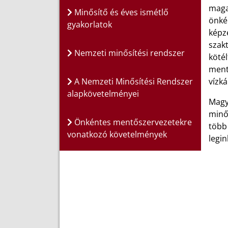
maga
Minősítő és éves ismétlő
önké
gyakorlatok
képz
szak
Nemzeti minősítési rendszer
köté
ment
A Nemzeti Minősítési Rendszer
vízká
alapkövetelményei
Magy
minő
Önkéntes mentőszervezetekre
több
vonatkozó követelmények
legin