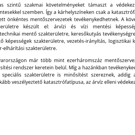
s szintű szakmai követelményeket támaszt a védekezés
ntesekkel szemben. Így a kárhelyszíneken csak a katasztr
ett önkéntes mentőszervezetek tevékenykedhetnek. A köv
területre készült el: árvízi és vízi mentési képessé
ltechnikai mentő szakterületre, keresőkutyás tevékenységr
ő képességek szakterületre, vezetés-irányítás, logisztikai 
r-elhárítási szakterületre.
arországon már több mint ezerháromszáz mentőszervez
sítési rendszer keretein belül. Míg a hazánkban tevékeny
 speciális szakterületre is minősítést szereznek, addi
kább veszélyeztető katasztrófatípusa, az árvíz elleni védeke