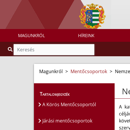
MAGUNKRÓL
HÍREINK
Magunkról
>
Mentőcsoportok
>
Nemzet
Ne
Tartalomjegyzék
A Körös Mentőcsoportól
A ka
célj
Járási mentőcsoportok
köve
szer