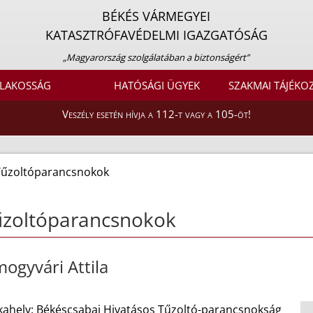
BÉKÉS VÁRMEGYEI
KATASZTRÓFAVÉDELMI IGAZGATÓSÁG
„Magyarország szolgálatában a biztonságért”
LAKOSSÁG
HATÓSÁGI ÜGYEK
SZAKMAI TÁJÉKO
Veszély esetén hívja a 112-t vagy a 105-öt!
Tűzoltóparancsnokok
űzoltóparancsnokok
ogyvári Attila
ahely: Békéscsabai Hivatásos Tűzoltó-parancsnokság