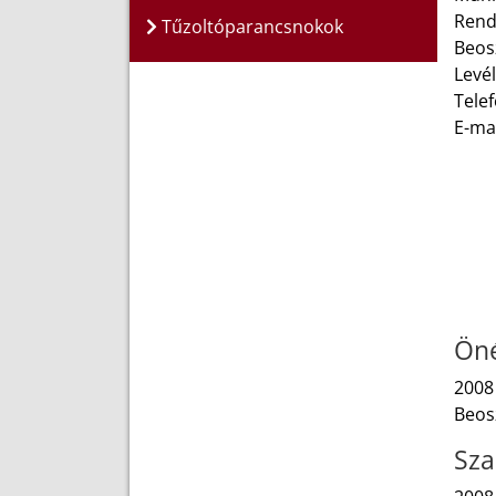
Rend
Tűzoltóparancsnokok
Beos
Levél
Telef
E-ma
Öné
2008 
Beosz
Sza