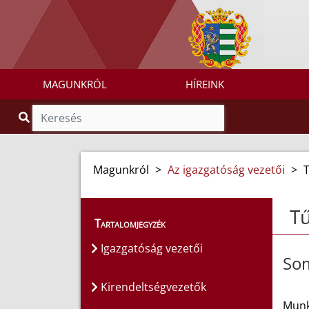
MAGUNKRÓL
HÍREINK
Magunkról
>
Az igazgatóság vezetői
>
T
Tartalomjegyzék
Igazgatóság vezetői
Som
Kirendeltségvezetők
Munk