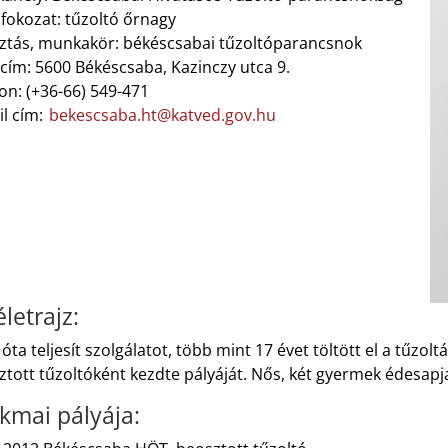
fokozat: tűzoltó őrnagy
ztás, munkakör: békéscsabai tűzoltóparancsnok
cím: 5600 Békéscsaba, Kazinczy utca 9.
on: (+36-66) 549-471
il cím:
bekescsaba.ht@katved.gov.hu
letrajz:
óta teljesít szolgálatot, több mint 17 évet töltött el a tűzol
tott tűzoltóként kezdte pályáját. Nős, két gyermek édesapj
kmai pályája: