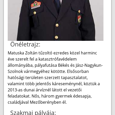
Önéletrajz:
Matuska Zoltán tűzoltó ezredes közel harminc
éve szerelt fel a katasztrófavédelem
állományába, pályafutása Békés és Jász-Nagykun-
Szolnok vármegyéhez kötötte. Elsősorban
hatósági területen szerzett tapasztalatot,
valamint több jelentős káreseménynél, köztük a
2013-as dunai árvíznél látott el vezetői
feladatokat. Nős, három gyermek édesapja,
családjával Mezőberényben él.
Szakmai pályája: