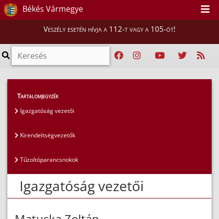
Békés Vármegye
Veszély esetén hívja a 112-t vagy a 105-öt!
Magunkról
>
Az igazgatóság vezetői
>
Tartalomjegyzék
Igazgatóság vezetői
Igazgatóság vezetői
Kirendeltségvezetők
Tűzoltóparancsnokok
Igazgatóság vezetői
Matuska Zoltán