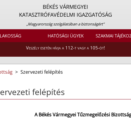
BÉKÉS VÁRMEGYEI
KATASZTRÓFAVÉDELMI IGAZGATÓSÁG
„Magyarország szolgálatában a biztonságért”
LAKOSSÁG
HATÓSÁGI ÜGYEK
SZAKMAI TÁJÉKO
Veszély esetén hívja a 112-t vagy a 105-öt!
ottság
>
Szervezeti felépítés
ervezeti felépítés
A Békés Vármegyei Tűzmegelőzési Bizottság 