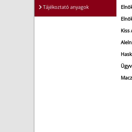
Tájékoztató anyagok
Elnö
Elnök
Kiss
Aleln
Hask
Ügyv
Macze