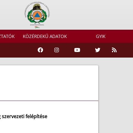
ZTATÓK
KÖZÉRDEKŰ ADATOK
GYIK
szervezeti felépítése