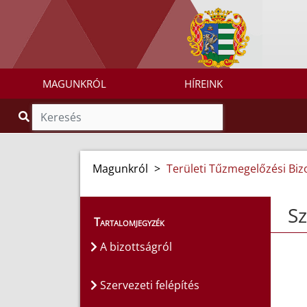
MAGUNKRÓL
HÍREINK
Magunkról
>
Területi Tűzmegelőzési Biz
Sz
Tartalomjegyzék
A bizottságról
Szervezeti felépítés