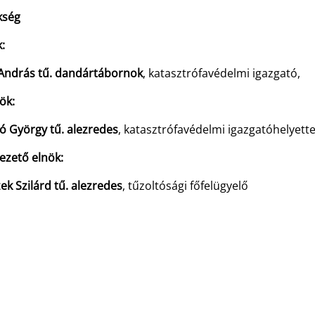
kség
:
 András tű. dandártábornok
, katasztrófavédelmi igazgató,
ök:
ó György tű. alezredes
, katasztrófavédelmi igazgatóhelyette
ezető elnök:
k Szilárd tű. alezredes
, tűzoltósági főfelügyelő