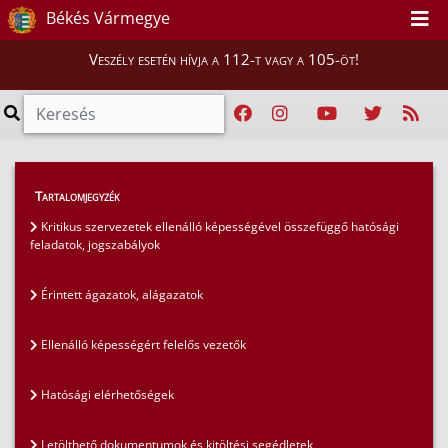
Békés Vármegye
Veszély esetén hívja a 112-t vagy a 105-öt!
Hatósági ügyek
>
Tartalomjegyzék
Kritikus szervezetek ellenálló képessége
>
Kritikus szervezetek ellenálló képességével összefüggő hatósági
feladatok, jogszabályok
Érintett ágazatok, alágazatok
Érintett ágazatok, alágazatok
Ellenálló képességért felelős vezetők
Hatósági elérhetőségek
Letölthető dokumentumok és kitöltési segédletek