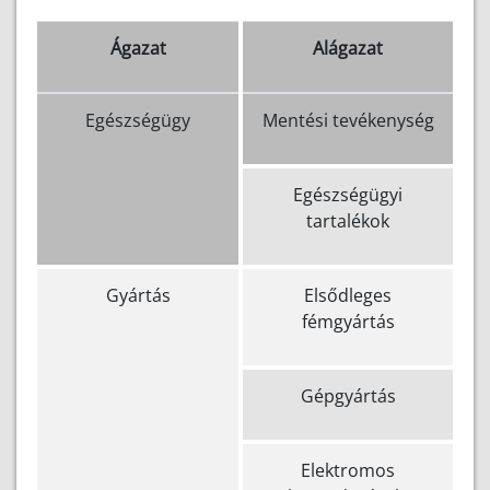
Ágazat
Alágazat
Egészségügy
Mentési tevékenység
Egészségügyi
tartalékok
Gyártás
Elsődleges
fémgyártás
Gépgyártás
Elektromos