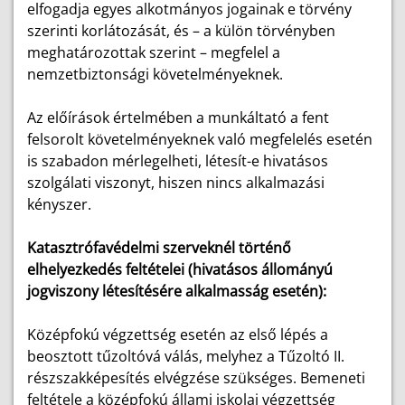
elfogadja egyes alkotmányos jogainak e törvény
szerinti korlátozását, és – a külön törvényben
meghatározottak szerint – megfelel a
nemzetbiztonsági követelményeknek.
Az előírások értelmében a munkáltató a fent
felsorolt követelményeknek való megfelelés esetén
is szabadon mérlegelheti, létesít-e hivatásos
szolgálati viszonyt, hiszen nincs alkalmazási
kényszer.
Katasztrófavédelmi szerveknél történő
elhelyezkedés feltételei (hivatásos állományú
jogviszony létesítésére alkalmasság esetén):
Középfokú végzettség esetén az első lépés a
beosztott tűzoltóvá válás, melyhez a Tűzoltó II.
részszakképesítés elvégzése szükséges. Bemeneti
feltétele a középfokú állami iskolai végzettség