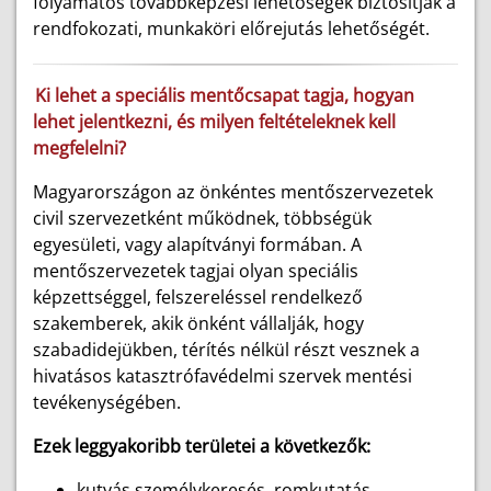
folyamatos továbbképzési lehetőségek biztosítják a
rendfokozati, munkaköri előrejutás lehetőségét.
Ki lehet a speciális mentőcsapat tagja, hogyan
lehet jelentkezni, és milyen feltételeknek kell
megfelelni?
Magyarországon az önkéntes mentőszervezetek
civil szervezetként működnek, többségük
egyesületi, vagy alapítványi formában. A
mentőszervezetek tagjai olyan speciális
képzettséggel, felszereléssel rendelkező
szakemberek, akik önként vállalják, hogy
szabadidejükben, térítés nélkül részt vesznek a
hivatásos katasztrófavédelmi szervek mentési
tevékenységében.
Ezek leggyakoribb területei a következők:
kutyás személykeresés, romkutatás,