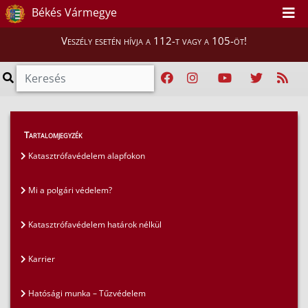
Békés Vármegye
Veszély esetén hívja a 112-t vagy a 105-öt!
GYIK
>
Gyakran ismételt kérdések
>
Karrier
Tartalomjegyzék
Katasztrófavédelem alapfokon
Mi a polgári védelem?
Katasztrófavédelem határok nélkül
Karrier
Hatósági munka – Tűzvédelem