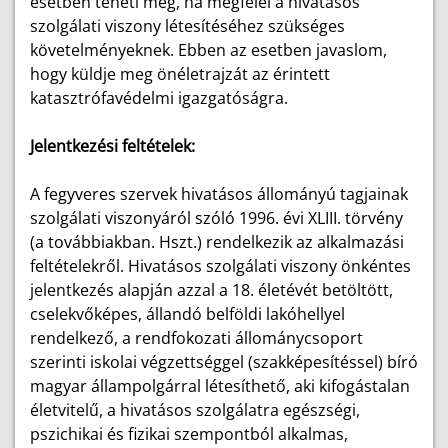
esetben teheti meg, ha megfelel a hivatásos
szolgálati viszony létesítéséhez szükséges
követelményeknek. Ebben az esetben javaslom,
hogy küldje meg önéletrajzát az érintett
katasztrófavédelmi igazgatóságra.
Jelentkezési feltételek:
A fegyveres szervek hivatásos állományú tagjainak
szolgálati viszonyáról szóló 1996. évi XLIII. törvény
(a továbbiakban. Hszt.) rendelkezik az alkalmazási
feltételekről. Hivatásos szolgálati viszony önkéntes
jelentkezés alapján azzal a 18. életévét betöltött,
cselekvőképes, állandó belföldi lakóhellyel
rendelkező, a rendfokozati állománycsoport
szerinti iskolai végzettséggel (szakképesítéssel) bíró
magyar állampolgárral létesíthető, aki kifogástalan
életvitelű, a hivatásos szolgálatra egészségi,
pszichikai és fizikai szempontból alkalmas,