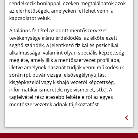
rendelkezik honlappal, ezeken megtalálhatók azok
az elérhetőségek, amelyeken fel lehet venni a
kapcsolatot velük.
Általános feltétel az adott mentőszervezet
tevékenysége iránti érdeklődés, az elkötelezett
segítő szándék, a jelentkező fizikai és pszichikai
alkalmassága, valamint olyan speciális képzettség
megléte, amely illik a mentőszervezet profiljába,
illetve amelynek hasznát tudják venni működésük
során (pl. búvár vizsga, elsősegélynyújtás,
kisgépkezelői vagy kishajó vezetői képzettség,
informatikai ismeretek, nyelvismeret, stb.). A
tagfelvétel részletesebb feltételeiről az egyes
mentőszervezetek adnak tájékoztatást.