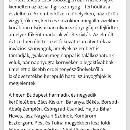
kiemelten az ázsiai tigrisszúnyog – térhódítása
észlelhető. Az emberközeli élőhelyeken, ház körüli
vízgyűjtőkben, kerti eszközökben megálló vizekben
korábban elsősorban olyan szúnyogfajok fejlődtek,
amelyek főként madarak vérét szívták. Az elmúlt
évtizedben életterüket fokozatosan átvették az
inváziós szúnyogok, amelyek az embert is
támadják, gyakran még nappal is találkozhatunk
velük, bár napnyugta környékén a legaktívabbak.
Emellett a kisebb erdei tenyészőhelyekről a
lakóövezetekbe berepülő hazai szúnyogfajok is
megjelentek.
A héten Budapest harmadik és negyedik
kerületében, Bács-Kiskun, Baranya, Békés, Borsod-
Abaúj-Zemplén, Csongrád-Csanád, Hajdú-Bihar,
Heves, Jász-Nagykun-Szolnok, Komárom-
Esztergom, Pest és Tolna megyékben lesz földi
kémiai szúnyoggyérítés. A két fővárosi kerület