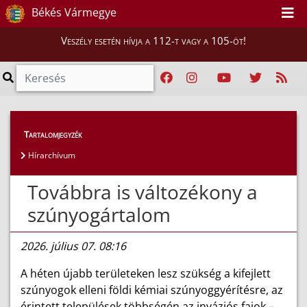
Békés Vármegye
Veszély esetén hívja a 112-t vagy a 105-öt!
Híreink
>
Hírek
Tartalomjegyzék
Hírarchívum
Továbbra is változékony a
szúnyogártalom
2026. július 07. 08:16
A héten újabb területeken lesz szükség a kifejlett
szúnyogok elleni földi kémiai szúnyoggyérítésre, az
érintett települések többségén az inváziós fajok –