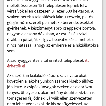
mellett összesen 151 településen lépnek fel a
vérszívók ellen összesen 31 ezer 600 hektáron. A
szakemberek a települések lakott részein, platós
gépjárműre szerelt permetező berendezésekkel
gyérítenek. A készítményt apró cseppekre bontva,
nagyon alacsony dózisban, az esti és éjszakai
órákban juttatják ki, így a beavatkozás a méhekre
nincs hatással, ahogy az emberre és a háziállatokra
sem.
A szúnyoggyérítés által érintett települések
itt
érhetők el
.
Az elszórtan kialakuló záporokat, zivatarokat
követően a lakóhelyünkön számos kisebb állóvíz
jön létre. A csípőszúnyogok ezeken az elaprózott
tenyészőhelyeken, akár néhány deciliter vízben is
tömegesen fejlődnek. Lárváik ellen szervezetten
nem lehet védekezni, de kis odafigyeléssel, az