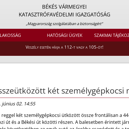
BÉKÉS VÁRMEGYEI
KATASZTRÓFAVÉDELMI IGAZGATÓSÁG
„Magyarország szolgálatában a biztonságért”
LAKOSSÁG
HATÓSÁGI ÜGYEK
SZAKMAI TÁJÉKO
Veszély esetén hívja a 112-t vagy a 105-öt!
szeütközött két személygépkocsi
 június 02. 14:55
reggel két személygépkocsi ütközött össze frontálisan a 44
i út és a Békési út közötti részen. A balesetben érintett 