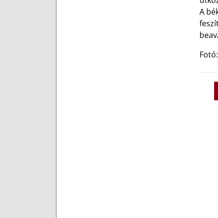
ütköz
A bé
feszí
beava
Fotó