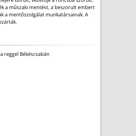
ejére borult, vezetője a roncsba szorult.
ék a műszaki mentést, a beszorult embert
ták a mentőszolgálat munkatársainak. A
ezárták.
ma reggel Békéscsabán