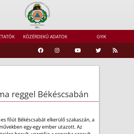
ZTATÓK
KÖZÉRDEKŰ ADATOK
GYIK
 ma reggel Békéscsabán
-es főút Békéscsabát elkerülő szakaszán, a
járművekben egy-egy ember utazott. Az