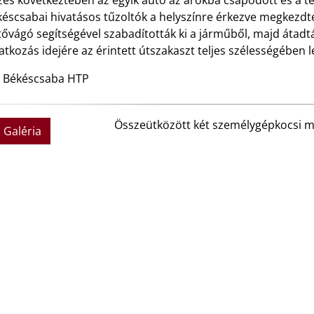
és következtében az egyik autó az árokba csapódott és a tet
késcsabai hivatásos tűzoltók a helyszínre érkezve megkezdt
tővágó segítségével szabadították ki a járműből, majd átad
tkozás idejére az érintett útszakaszt teljes szélességében l
: Békéscsaba HTP
Összeütközött két személygépkocsi 
Galéria