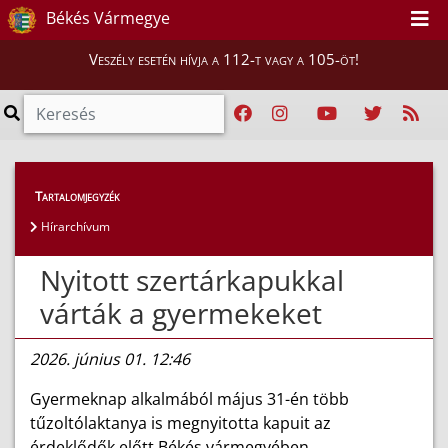
Békés Vármegye
Veszély esetén hívja a 112-t vagy a 105-öt!
Híreink
>
Hírek
Tartalomjegyzék
Hírarchívum
Nyitott szertárkapukkal
várták a gyermekeket
2026. június 01. 12:46
Gyermeknap alkalmából május 31-én több
tűzoltólaktanya is megnyitotta kapuit az
érdeklődők előtt Békés vármegyében.