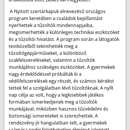
A Nyitott szertárkapuk elnevezésű országos
program keretében a családok bepillantást
nyerhettek a tűzoltók mindennapjaiba,
megismerhették a különleges technikai eszközöket
és a tűzoltói hivatást. A program során a látogatók
testközelből tekinthették meg a
tűzoltógépjárműveket, a különböző
szakfelszereléseket, valamint a tűzoltók
munkájához szükséges eszközöket. A gyermekek
nagy érdeklődéssel próbálták ki a
védőfelszerelések egy részét, és számos kérdést
tettek fel a szolgálatban lévő tűzoltóknak. A nyílt
nap célja az volt, hogy a legkisebbek játékos
formában ismerkedjenek meg a tűzoltók
munkájával, miközben hasznos tűzvédelmi és
biztonsági ismereteket is szerezhettek. A
rendezvény jó hangulatban telt, a gyermekek
számára pedig felejthetetlen élményt jelentett,