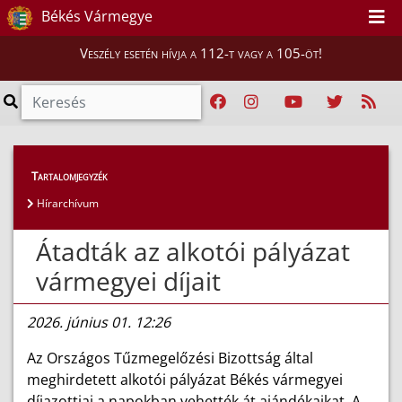
Békés Vármegye
Veszély esetén hívja a 112-t vagy a 105-öt!
Híreink
>
Hírek
Tartalomjegyzék
Hírarchívum
Átadták az alkotói pályázat
vármegyei díjait
2026. június 01. 12:26
Az Országos Tűzmegelőzési Bizottság által
meghirdetett alkotói pályázat Békés vármegyei
díjazottjai a napokban vehették át ajándékaikat. A