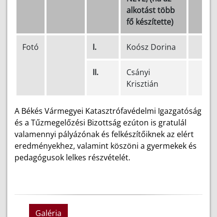
alkotást több
fő készítette)
Fotó
I.
Koósz Dorina
II.
Csányi
Krisztián
A Békés Vármegyei Katasztrófavédelmi Igazgatóság
és a Tűzmegelőzési Bizottság ezúton is gratulál
valamennyi pályázónak és felkészítőiknek az elért
eredményekhez, valamint köszöni a gyermekek és
pedagógusok lelkes részvételét.
Galéria