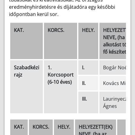
eredményhirdetésre és díjátadóra egy későbbi
időpontban kerül sor.
KAT.
KORCS.
HELY.
HELYEZETT(EK
NEVE, (ha az
alkotást több
fő készítette)
Szabadkézi
1.
I.
Bogár Noémi
rajz
Korcsoport
(6-10 éves)
II.
Kovács Mira
III.
Laurinyecz
Ágnes
KAT.
KORCS.
HELY.
HELYEZETT(EK)
NEVE, (ha az