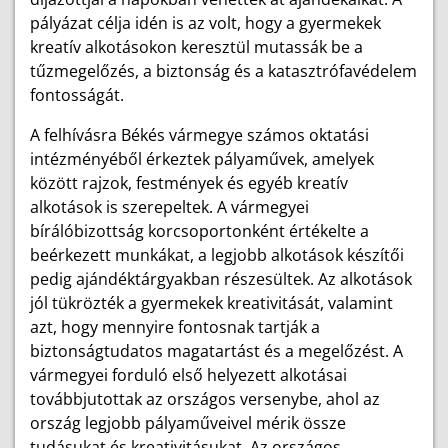
pályázat célja idén is az volt, hogy a gyermekek
kreatív alkotásokon keresztül mutassák be a
tűzmegelőzés, a biztonság és a katasztrófavédelem
fontosságát.
A felhívásra Békés vármegye számos oktatási
intézményéből érkeztek pályaművek, amelyek
között rajzok, festmények és egyéb kreatív
alkotások is szerepeltek. A vármegyei
bírálóbizottság korcsoportonként értékelte a
beérkezett munkákat, a legjobb alkotások készítői
pedig ajándéktárgyakban részesültek. Az alkotások
jól tükrözték a gyermekek kreativitását, valamint
azt, hogy mennyire fontosnak tartják a
biztonságtudatos magatartást és a megelőzést. A
vármegyei forduló első helyezett alkotásai
továbbjutottak az országos versenybe, ahol az
ország legjobb pályaműveivel mérik össze
tudásukat és kreativitásukat. Az országos