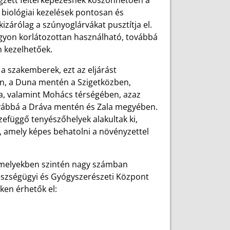
égzett feltérképezésnek köszönhetően a
 biológiai kezelések pontosan és
izárólag a szúnyoglárvákat pusztítja el.
agyon korlátozottan használható, továbbá
 kezelhetőek.
a szakemberek, ezt az eljárást
en, a Duna mentén a Szigetközben,
a, valamint Mohács térségében, azaz
ovábbá a Dráva mentén és Zala megyében.
efüggő tenyészőhelyek alakultak ki,
, amely képes behatolni a növényzettel
amelyekben szintén nagy számban
észségügyi és Gyógyszerészeti Központ
eken érhetők el: