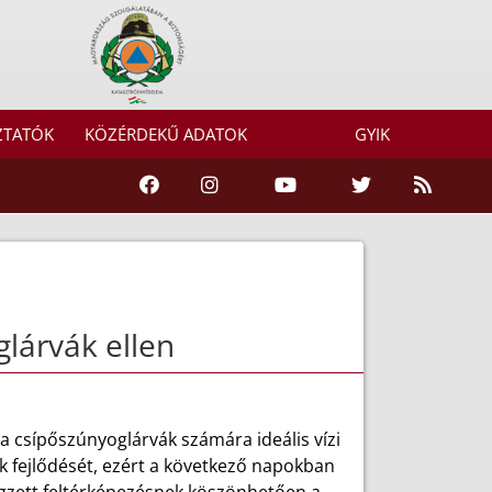
ZTATÓK
KÖZÉRDEKŰ ADATOK
GYIK
lárvák ellen
a csípőszúnyoglárvák számára ideális vízi
ok fejlődését, ezért a következő napokban