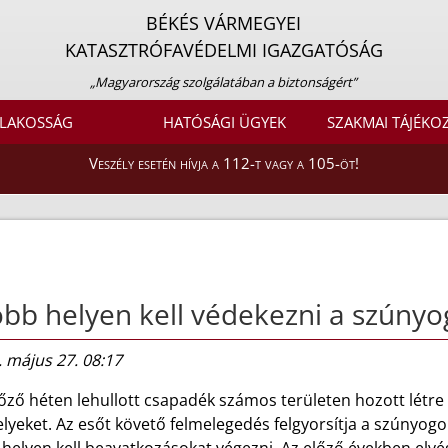
BÉKÉS VÁRMEGYEI
KATASZTRÓFAVÉDELMI IGAZGATÓSÁG
„Magyarország szolgálatában a biztonságért”
LAKOSSÁG
HATÓSÁGI ÜGYEK
SZAKMAI TÁJÉKO
Veszély esetén hívja a 112-t vagy a 105-öt!
bb helyen kell védekezni a szúnyog
 május 27. 08:17
őző héten lehullott csapadék számos területen hozott létre 
lyeket. Az esőt követő felmelegedés felgyorsítja a szúnyog