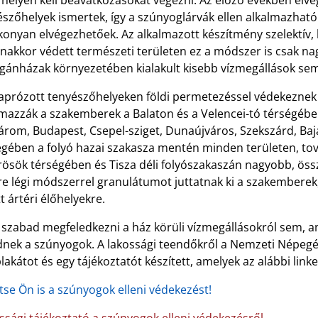
 helyen kell beavatkozásokat végezni. Az előző években elv
szőhelyek ismertek, így a szúnyoglárvák ellen alkalmazható
onyan elvégezhetőek. Az alkalmazott készítmény szelektív, k
nakkor védett természeti területen ez a módszer is csak n
gánházak környezetében kialakult kisebb vízmegállások sem
laprózott tenyészőhelyeken földi permetezéssel védekeznek 
lmazzák a szakemberek a Balaton és a Velencei-tó térségéb
rom, Budapest, Csepel-sziget, Dunaújváros, Szekszárd, Baj
egében a folyó hazai szakasza mentén minden területen, t
ösök térségében és Tisza déli folyószakaszán nagyobb, össz
re légi módszerrel granulátumot juttatnak ki a szakemberek
t ártéri élőhelyekre.
szabad megfeledkezni a ház körüli vízmegállásokról sem, 
ődnek a szúnyogok. A lakossági teendőkről a Nemzeti Népeg
lakátot és egy tájékoztatót készített, amelyek az alábbi link
tse Ön is a szúnyogok elleni védekezést!