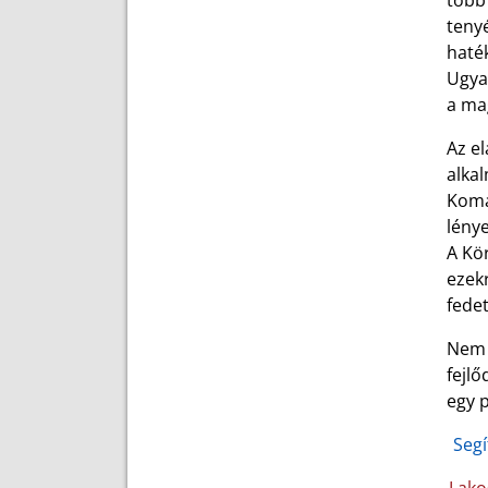
több
tenyé
haték
Ugya
a ma
Az e
alka
Komá
lény
A Kör
ezek
fedet
Nem 
fejl
egy p
Segí