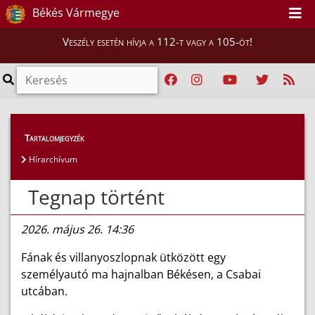
Békés Vármegye
Veszély esetén hívja a 112-t vagy a 105-öt!
Híreink
>
Hírek
Tartalomjegyzék
Hírarchívum
Tegnap történt
2026. május 26. 14:36
Fának és villanyoszlopnak ütközött egy
személyautó ma hajnalban Békésen, a Csabai
utcában.