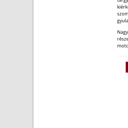
tárg
kiérk
szoms
gyula
Nagy
része
motor