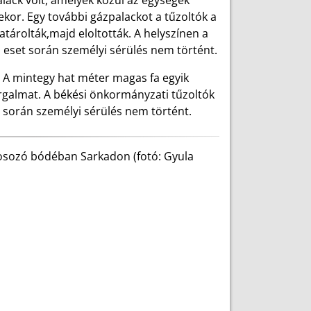
ack volt, amelyek közül az egységek
ekor. Egy további gázpalackot a tűzoltók a
tárolták,majd eloltották. A helyszínen a
z eset során személyi sérülés nem történt.
. A mintegy hat méter magas fa egyik
forgalmat. A békési önkormányzati tűzoltók
t során személyi sérülés nem történt.
gosozó bódéban Sarkadon (fotó: Gyula