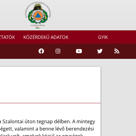
ZTATÓK
KÖZÉRDEKŰ ADATOK
GYIK
 Szalontai úton tegnap délben. A mintegy
 égett, valamint a benne lévő berendezési