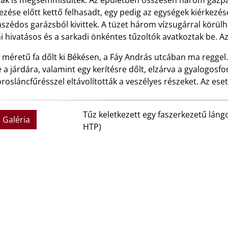
yak is megsemmisültek. Az épületben összesen három gázpal
ezése előtt kettő felhasadt, egy pedig az egységek kiérkezés
zédos garázsból kivittek. A tüzet három vízsugárral körülha
i hivatásos és a sarkadi önkéntes tűzoltók avatkoztak be. A
 méretű fa dőlt ki Békésen, a Fáy András utcában ma reggel
 a járdára, valamint egy kerítésre dőlt, elzárva a gyalogos
osláncfűrésszel eltávolították a veszélyes részeket. Az ese
Tűz keletkezett egy faszerkezetű lán
Galéria
HTP)