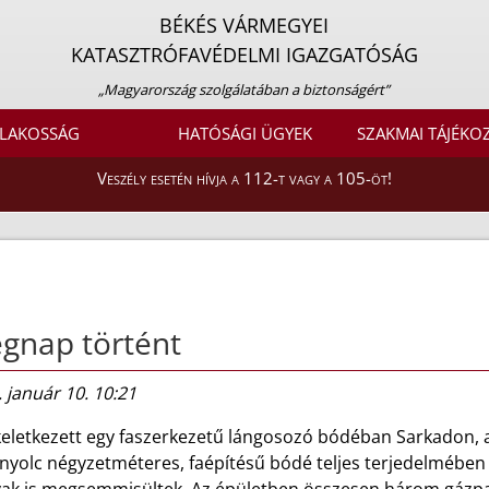
BÉKÉS VÁRMEGYEI
KATASZTRÓFAVÉDELMI IGAZGATÓSÁG
„Magyarország szolgálatában a biztonságért”
LAKOSSÁG
HATÓSÁGI ÜGYEK
SZAKMAI TÁJÉKO
Veszély esetén hívja a 112-t vagy a 105-öt!
gnap történt
 január 10. 10:21
keletkezett egy faszerkezetű lángosozó bódéban Sarkadon, a
nnyolc négyzetméteres, faépítésű bódé teljes terjedelmében