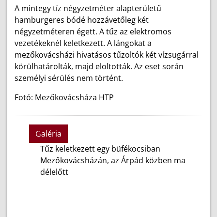
A mintegy tíz négyzetméter alapterületű
hamburgeres bódé hozzávetőleg két
négyzetméteren égett. A tűz az elektromos
vezetékeknél keletkezett. A lángokat a
mezőkovácsházi hivatásos tűzoltók két vízsugárral
körülhatárolták, majd eloltották. Az eset során
személyi sérülés nem történt.
Fotó: Mezőkovácsháza HTP
Galéria
Tűz keletkezett egy büfékocsiban
Mezőkovácsházán, az Árpád közben ma
délelőtt