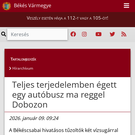
Békés Vármegye
Veszély esetén hívja a 112-t vagy a 105-öt!
Híreink
>
Hírek
Tartalomjegyzék
Hírarchívum
Teljes terjedelemben égett
egy autóbusz ma reggel
Dobozon
2026. január 09. 09:24
A Békéscsabai hivatásos tűzoltók két vízsugárral