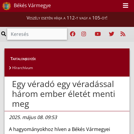
Békés Vármegye
Veszély esetén hívja a 112-t vagy a 105-öt!
Híreink
>
Hírek
Tartalomjegyzék
Hírarchívum
Egy véradó egy véradással
három ember életét menti
meg
2025. május 08. 09:53
A hagyományokhoz híven a Békés Vármegyei