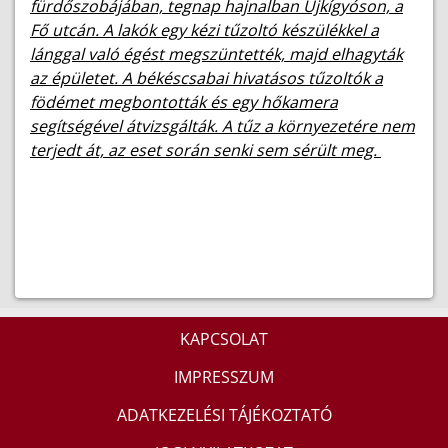
fürdőszobájában, tegnap hajnalban Újkígyóson, a
Fő utcán. A lakók egy kézi tűzoltó készülékkel a
lánggal való égést megszüntették, majd elhagyták
az épületet. A békéscsabai hivatásos tűzoltók a
födémet megbontották és egy hőkamera
segítségével átvizsgálták. A tűz a környezetére nem
terjedt át, az eset során senki sem sérült meg.
KAPCSOLAT
IMPRESSZUM
ADATKEZELÉSI TÁJÉKOZTATÓ