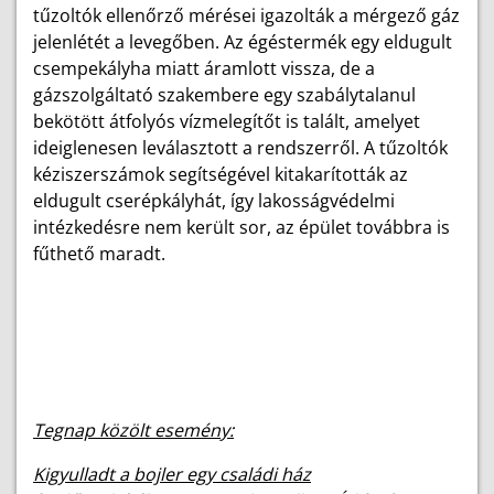
tűzoltók ellenőrző mérései igazolták a mérgező gáz
jelenlétét a levegőben. Az égéstermék egy eldugult
csempekályha miatt áramlott vissza, de a
gázszolgáltató szakembere egy szabálytalanul
bekötött átfolyós vízmelegítőt is talált, amelyet
ideiglenesen leválasztott a rendszerről. A tűzoltók
kéziszerszámok segítségével kitakarították az
eldugult cserépkályhát, így lakosságvédelmi
intézkedésre nem került sor, az épület továbbra is
fűthető maradt.
Tegnap közölt esemény:
Kigyulladt a bojler egy családi ház