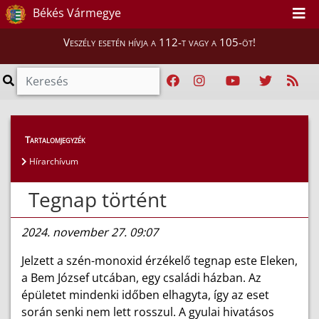
Békés Vármegye
Veszély esetén hívja a 112-t vagy a 105-öt!
Híreink
>
Hírek
Tartalomjegyzék
Hírarchívum
Tegnap történt
2024. november 27. 09:07
Jelzett a szén-monoxid érzékelő tegnap este Eleken,
a Bem József utcában, egy családi házban. Az
épületet mindenki időben elhagyta, így az eset
során senki nem lett rosszul. A gyulai hivatásos