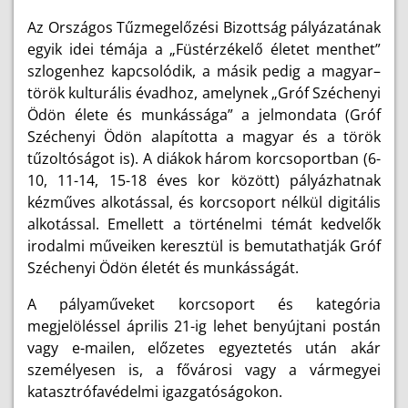
Az Országos Tűzmegelőzési Bizottság pályázatának
egyik idei témája a „Füstérzékelő életet menthet”
szlogenhez kapcsolódik, a másik pedig a
magyar–
török kulturális évadhoz, amelynek „Gróf Széchenyi
Ödön élete és munkássága” a jelmondata
(
Gróf
Széchenyi Ödön
alapította a magyar és a török
tűzoltóságot is). A diákok három korcsoportban (6-
10, 11-14, 15-18 éves kor között) pályázhatnak
kézműves alkotással, és korcsoport nélkül digitális
alkotással. Emellett a történelmi témát kedvelők
irodalmi műveiken keresztül is bemutathatják Gróf
Széchenyi Ödön életét és munkásságát.
A pályaműveket korcsoport és kategória
megjelöléssel április 21-ig lehet benyújtani postán
vagy e-mailen, előzetes egyeztetés után akár
személyesen is, a fővárosi vagy a vármegyei
katasztrófavédelmi igazgatóságokon.