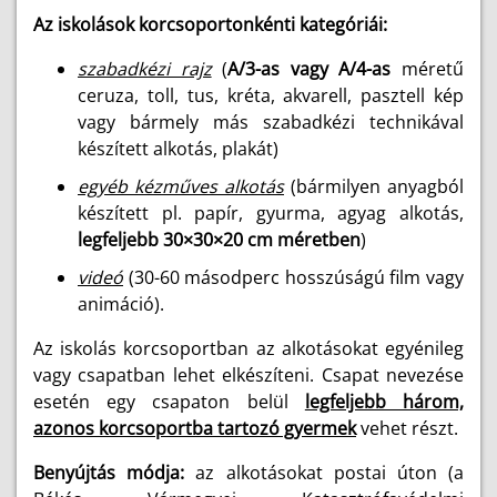
Az iskolások korcsoportonkénti kategóriái:
szabadkézi rajz
(
A/3-as vagy A/4-as
méretű
ceruza, toll, tus, kréta, akvarell, pasztell kép
vagy bármely más szabadkézi technikával
készített alkotás, plakát)
egyéb kézműves alkotás
(bármilyen anyagból
készített pl. papír, gyurma, agyag alkotás,
legfeljebb 30×30×20 cm méretben
)
videó
(30-60 másodperc hosszúságú film vagy
animáció).
Az iskolás korcsoportban az alkotásokat egyénileg
vagy csapatban lehet elkészíteni. Csapat nevezése
esetén egy csapaton belül
legfeljebb három,
azonos korcsoportba tartozó gyermek
vehet részt.
Benyújtás módja:
az alkotásokat postai úton (a