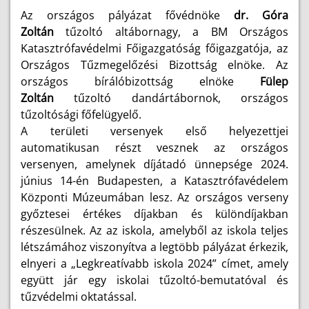
Az országos pályázat fővédnöke
dr. Góra
Zoltán
tűzoltó altábornagy, a BM Országos
Katasztrófavédelmi Főigazgatóság főigazgatója, az
Országos Tűzmegelőzési Bizottság elnöke. Az
országos bírálóbizottság elnöke
Fülep
Zoltán
tűzoltó dandártábornok, országos
tűzoltósági főfelügyelő.
A területi versenyek első helyezettjei
automatikusan részt vesznek az országos
versenyen, amelynek díjátadó ünnepsége 2024.
június 14-én Budapesten, a Katasztrófavédelem
Központi Múzeumában lesz. Az országos verseny
győztesei értékes díjakban és különdíjakban
részesülnek. Az az iskola, amelyből az iskola teljes
létszámához viszonyítva a legtöbb pályázat érkezik,
elnyeri a „Legkreatívabb iskola 2024” címet, amely
együtt jár egy iskolai tűzoltó-bemutatóval és
tűzvédelmi oktatással.