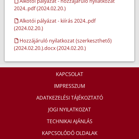
Alkotói pályázat - hozzájáruló nyilatkozat
2024..pdf (2024.02.20.)
Alkotói pályázat - kiírás 2024..pdf
(2024.02.20.)
Hozzájáruló nyilatkozat (szerkeszthető)
(2024.02.20.).docx (2024.02.20.)
KAPCSOLAT
IMPRESSZUM
ADATKEZELÉSI TÁJÉKOZTATÓ
JOGI NYILATKOZAT
TECHNIKAI AJÁNLÁS
KAPCSOLÓDÓ OLDALAK