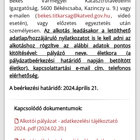
Békés Vármegyei Katasztrófavédelmi
Igazgatóság, 5600 Békéscsaba, Kazinczy u. 9.) vagy
e-mailen (
bekes.titkarsag@katved.gov.hu
, videó
esetén), vagy előzetes egyeztetés után
személyesen.
Az alkotás leadásakor a letölthető
adatlap/hozzájáruló nyilatkozatot is le kell adni az
alkotáshoz rögzítve az alábbi adatok pontos
kitöltésével: pályázó neve, életkora (a
pályázatbeérkezési határidő napján betöltött
életkor), kapcsolattartási e-mail cím, telefonos
elérhetőség.
A beérkezési határidő: 2024.április 21.
Kapcsolódó dokumentumok:
Alkotói pályázat - adatkezelési tájékoztató
2024..pdf (2024.02.20.)