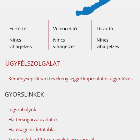
Fertő-tó
Velencei-tó
Tisza-tó
Nincs
Nincs
Nincs
viharjelzés
viharjelzés
viharjelzés
ÜGYFÉLSZOLGÁLAT
Kéményseprőipari tevékenységgel kapcsolatos ügyintézés
GYORSLINKEK
Jogszabályok
Háttérsugárzási adatok
Hatósági hirdetőtábla
Tudnivalók a 112-es segélyhívó számról